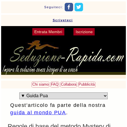
Seguiteci:
Scriveteci
Entrata Membri
Iscrizione
Chi siamo
FAQ
Collabora
Pubblicità
Quest'articolo fa parte della nostra
guida al mondo PUA
.
Regole di base del metodo Mystery di