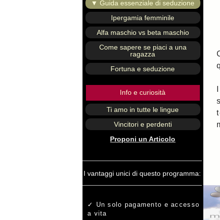
▼ Guida essenziale di seduzione
Ipergamia femminile
Alfa maschio vs beta maschio
Come sapere se piaci a una
ragazza
Fortuna e seduzione
Info e curiosità
Ti amo in tutte le lingue
Vincitori e perdenti
Proponi un Articolo
I vantaggi unici di questo programma:
Un solo pagamento e accesso
a vita