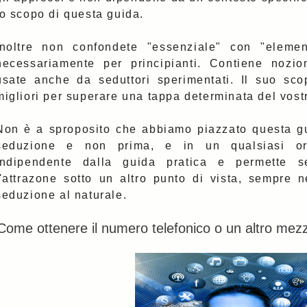
lo scopo di questa guida.
Inoltre non confondete "essenziale" con "eleme
necessariamente per principianti. Contiene nozio
usate anche da seduttori sperimentati. Il suo sc
migliori per superare una tappa determinata del vos
Non è a sproposito che abbiamo piazzato questa gu
seduzione e non prima, e in un qualsiasi or
indipendente dalla guida pratica e permette s
l'attrazone sotto un altro punto di vista, sempre ne
seduzione al naturale.
Come ottenere il numero telefonico o un altro mezz