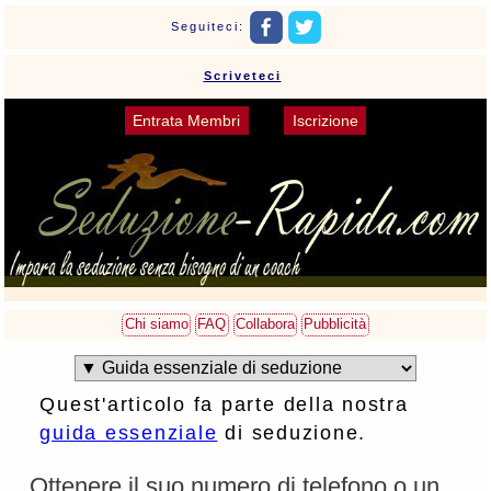
Seguiteci:
Scriveteci
Entrata Membri
Iscrizione
Chi siamo
FAQ
Collabora
Pubblicità
Quest'articolo fa parte della nostra
guida essenziale
di seduzione.
Ottenere il suo numero di telefono o un